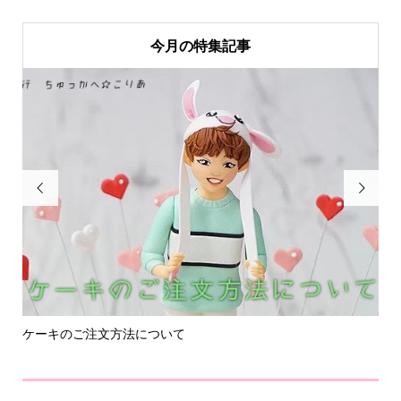
今月の特集記事


ケーキのご注文方法について
広