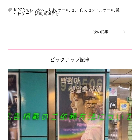
K-POP
,
ちゅっかへこりあ
,
ケーキ
,
センイル
,
センイルケーキ
,
誕
生日ケーキ
,
韓国
,
韓国代行
ピックアップ記事